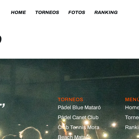
HOME
TORNEOS
FOTOS
RANKING
R
,
TORNEOS
MEN
Pàdel Blue Mataró
Hom
Pádel Canet Club
Torn
Club Tennis Mora
Rank
Beach Mataró