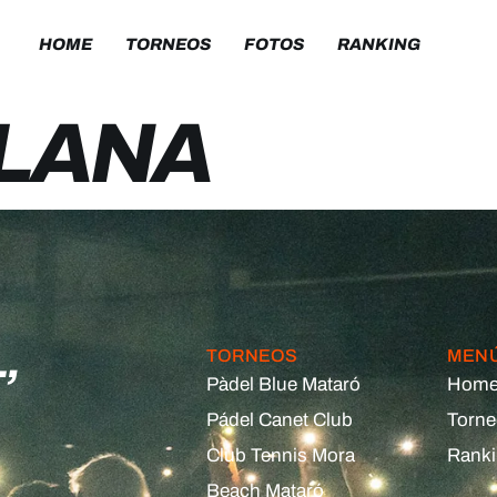
HOME
TORNEOS
FOTOS
RANKING
LANA
,
TORNEOS
MEN
Pàdel Blue Mataró
Hom
Pádel Canet Club
Torn
Club Tennis Mora
Rank
Beach Mataró