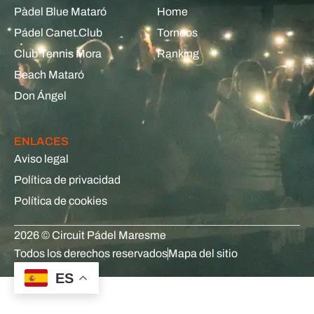
Pàdel Blue Mataró
Home
Pádel Canet Club
Torneos
Club Tennis Mora
Ranking
Beach Mataró
Don Ángel
ENLACES
Aviso legal
Política de privacidad
Política de cookies
2026 © Circuit Pádel Maresme
Todos los derechos reservados
Mapa del sitio
ES