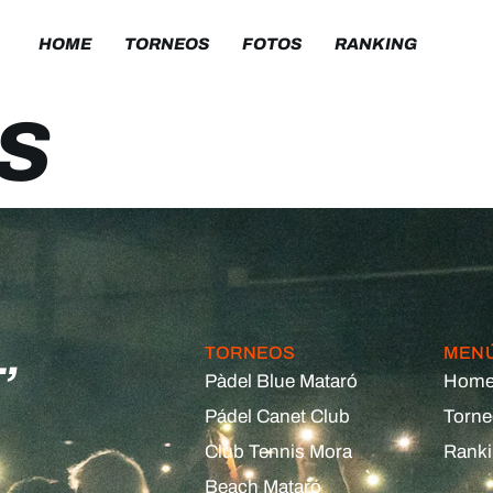
HOME
TORNEOS
FOTOS
RANKING
S
,
TORNEOS
MEN
Pàdel Blue Mataró
Hom
Pádel Canet Club
Torn
Club Tennis Mora
Rank
Beach Mataró