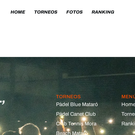
HOME
TORNEOS
FOTOS
RANKING
,
TORNEOS
MEN
Pàdel Blue Mataró
Hom
Pádel Canet Club
Torn
Club Tennis Mora
Rank
Beach Mataró