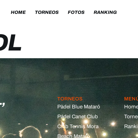
HOME
TORNEOS
FOTOS
RANKING
OL
,
TORNEOS
MEN
Pàdel Blue Mataró
Hom
Pádel Canet Club
Torn
Club Tennis Mora
Rank
Beach Mataró