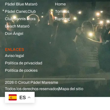
Pàdel Blue Mataró
Home
Pádel Canet Club
Torneos
Club Tennis Mora
Ranking
Beach Mataró
Don Ángel
ENLACES
Aviso legal
Política de privacidad
Política de cookies
2026 © Circuit Pádel Maresme
Todos los derechos reservados
Mapa del sitio
ES