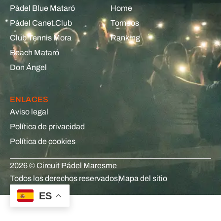
Pàdel Blue Mataró
Home
Pádel Canet Club
Torneos
Club Tennis Mora
Ranking
Beach Mataró
Don Ángel
ENLACES
Aviso legal
Política de privacidad
Política de cookies
2026 © Circuit Pádel Maresme
Todos los derechos reservados
Mapa del sitio
ES