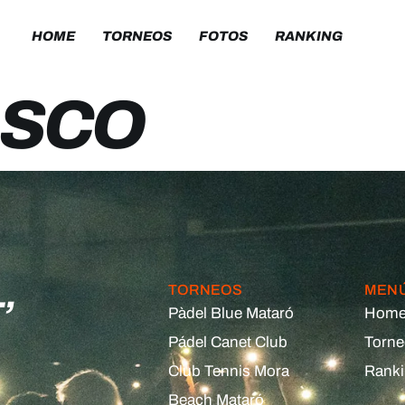
HOME
TORNEOS
FOTOS
RANKING
ASCO
,
TORNEOS
MEN
Pàdel Blue Mataró
Hom
Pádel Canet Club
Torn
Club Tennis Mora
Rank
Beach Mataró