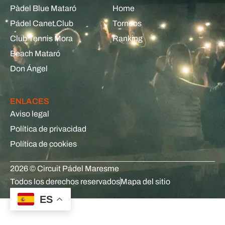
Pàdel Blue Mataró
Home
Pádel Canet Club
Torneos
Club Tennis Mora
Ranking
Beach Mataró
Don Ángel
ENLACES
Aviso legal
Política de privacidad
Política de cookies
2026 © Circuit Pádel Maresme
Todos los derechos reservados
Mapa del sitio
ES