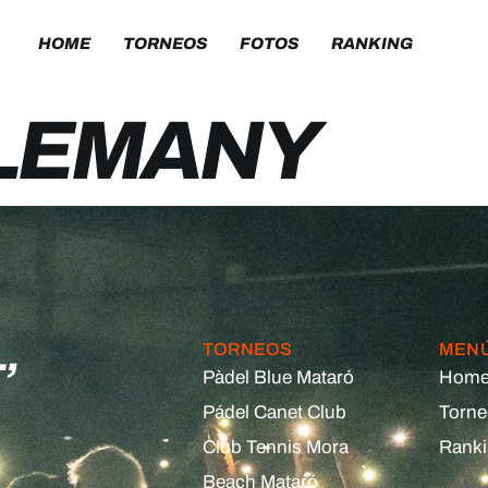
HOME
TORNEOS
FOTOS
RANKING
ILEMANY
,
TORNEOS
MEN
Pàdel Blue Mataró
Hom
Pádel Canet Club
Torn
Club Tennis Mora
Rank
Beach Mataró